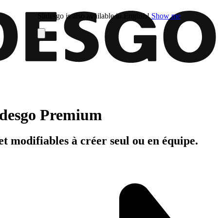
Slidesgo is also available in English!
Show me
Slidesgo Premium
t modifiables à créer seul ou en équipe.