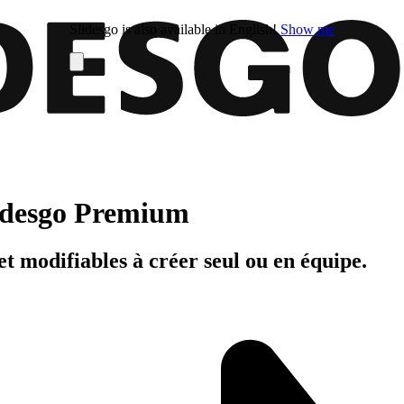
Slidesgo is also available in English!
Show me
Slidesgo Premium
t modifiables à créer seul ou en équipe.