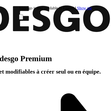
Slidesgo is also available in English!
Show me
Slidesgo Premium
t modifiables à créer seul ou en équipe.