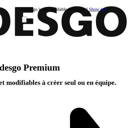
Slidesgo is also available in English!
Show me
Slidesgo Premium
t modifiables à créer seul ou en équipe.