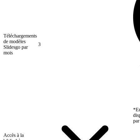
Téléchargements
de modèles
3
Slidesgo par
mois
*En
dis
par
Accès à la