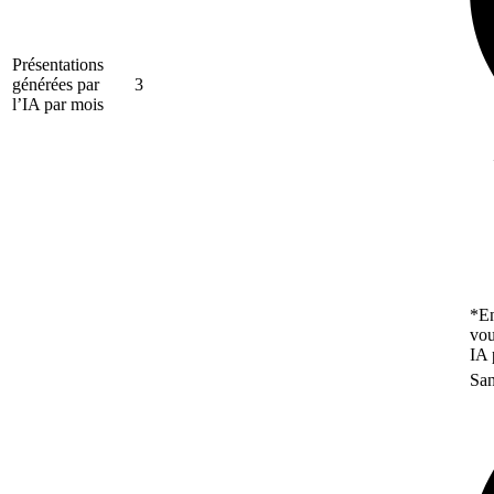
Présentations
générées par
3
l’IA par mois
*En
vou
IA 
San