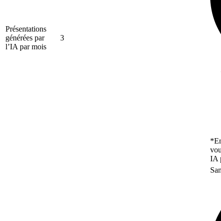
Présentations
générées par
3
l’IA par mois
*En
vou
IA 
San