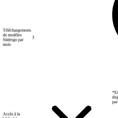
Téléchargements
de modèles
3
Slidesgo par
mois
*En
dis
par
Accès à la