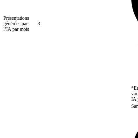
Présentations
générées par
3
l’IA par mois
*En
vou
IA 
San