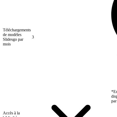
Téléchargements
de modèles
3
Slidesgo par
mois
*En
dis
par
Accès à la