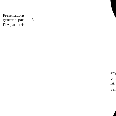
Présentations
générées par
3
l’IA par mois
*En
vou
IA 
San