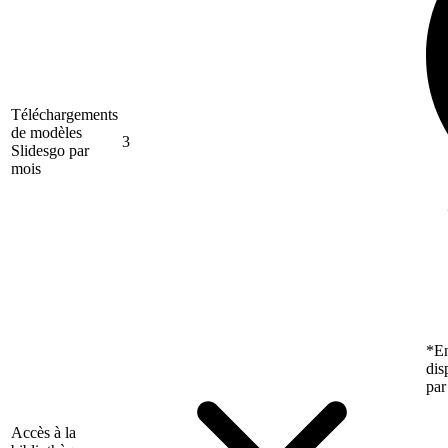
Téléchargements
de modèles
3
Slidesgo par
mois
*En
dis
par
Accès à la