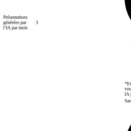
Présentations
générées par
3
l’IA par mois
*En
vou
IA 
San