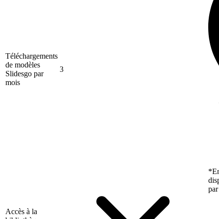
Téléchargements
de modèles
3
Slidesgo par
mois
*En
dis
par
Accès à la