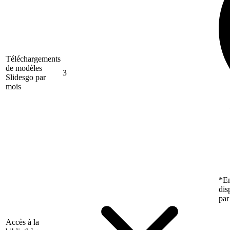
Téléchargements
de modèles
3
Slidesgo par
mois
*En
dis
par
Accès à la