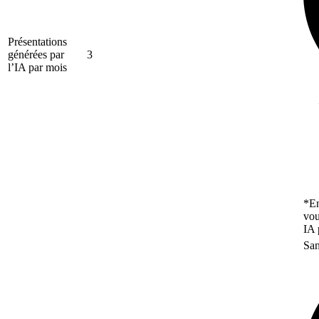
Présentations
générées par
3
l’IA par mois
*En
vou
IA 
San