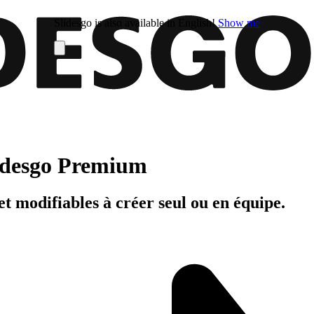
Slidesgo is also available in English!
Show me
Slidesgo Premium
t modifiables à créer seul ou en équipe.