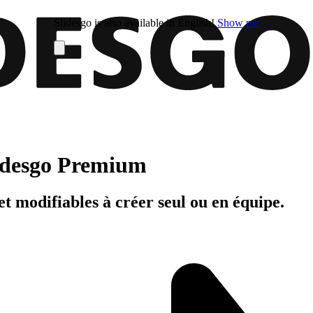
Slidesgo is also available in English!
Show me
Slidesgo Premium
t modifiables à créer seul ou en équipe.