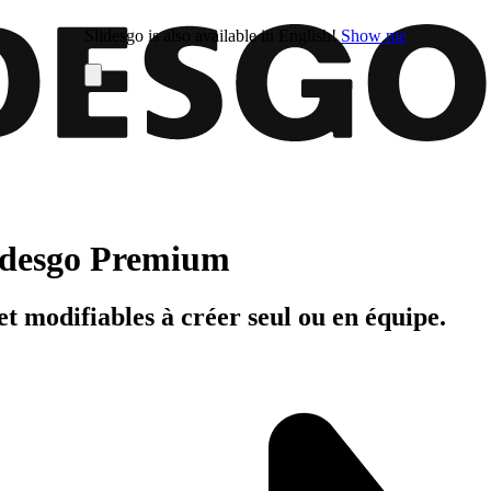
Slidesgo is also available in English!
Show me
Slidesgo Premium
t modifiables à créer seul ou en équipe.