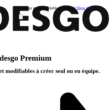
Slidesgo is also available in English!
Show me
Slidesgo Premium
t modifiables à créer seul ou en équipe.