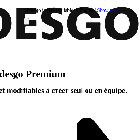
Slidesgo is also available in English!
Show me
Slidesgo Premium
t modifiables à créer seul ou en équipe.