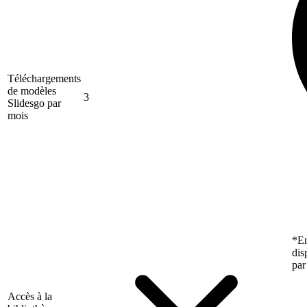
Téléchargements
de modèles
3
Slidesgo par
mois
*En
dis
par
Accès à la