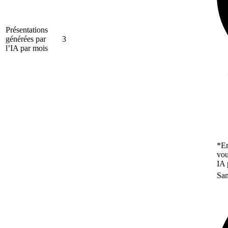
Présentations
générées par
3
l’IA par mois
*En
vou
IA 
San