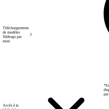
Téléchargements
de modèles
3
Slidesgo par
mois
*En
dis
par
Accès à la