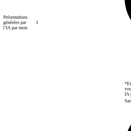
Présentations
générées par
3
l’IA par mois
*En
vou
IA 
San