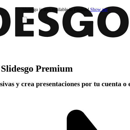
Slidesgo is also available in English!
Show me
n Slidesgo Premium
usivas y crea presentaciones por tu cuenta o 