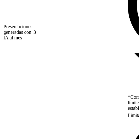
Presentaciones
generadas con
3
IA al mes
*Como
límit
estab
Ilimi