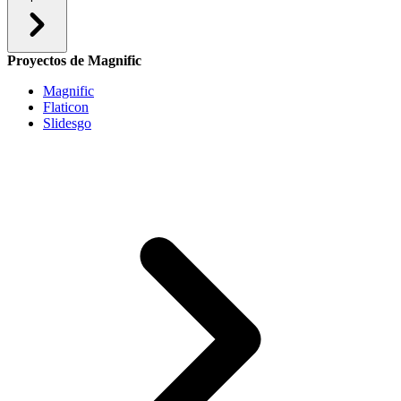
Proyectos de Magnific
Magnific
Flaticon
Slidesgo