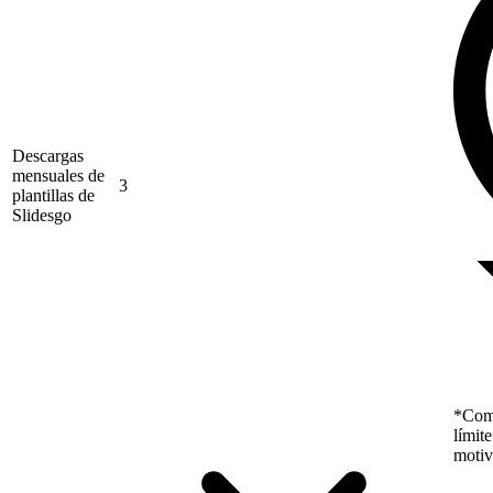
Descargas
mensuales de
3
plantillas de
Slidesgo
*Como
límit
motiv