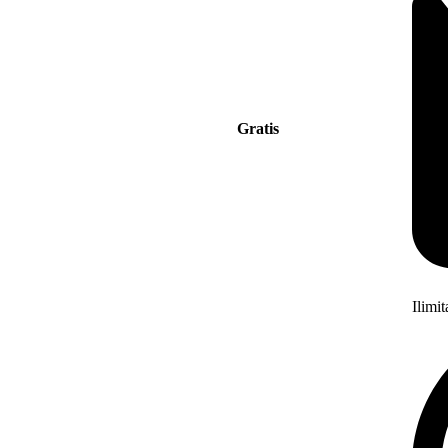
Gratis
Ilimi