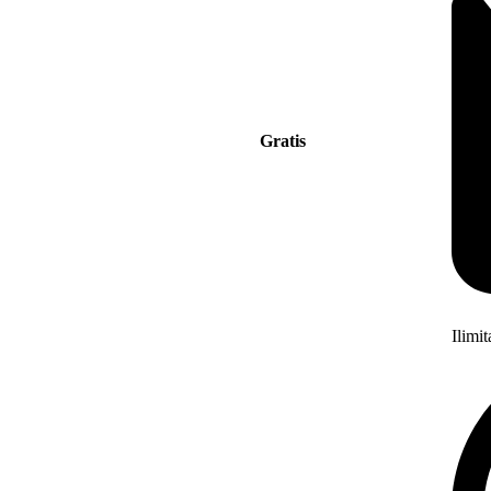
Gratis
Ilimi