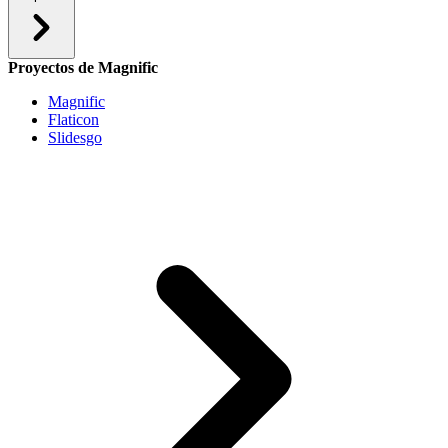
Proyectos de Magnific
Magnific
Flaticon
Slidesgo