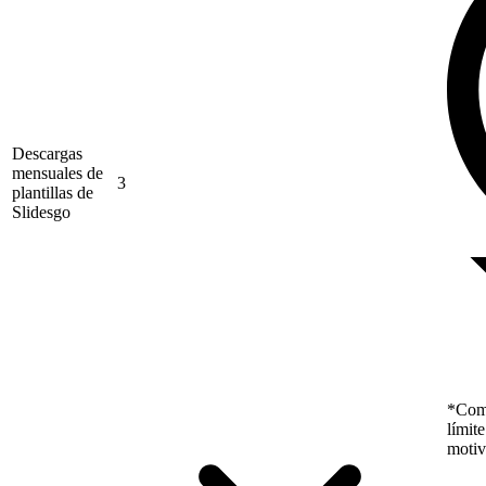
Descargas
mensuales de
3
plantillas de
Slidesgo
*Como
límit
motiv