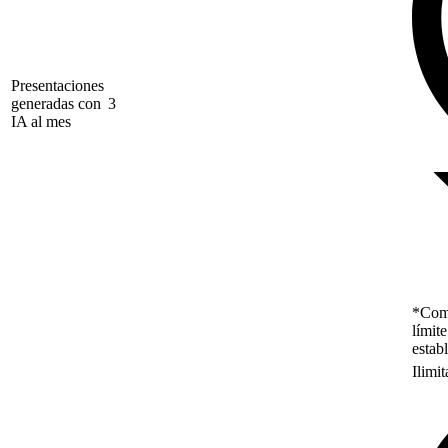
Presentaciones
generadas con
3
IA al mes
*Como
límit
estab
Ilimi