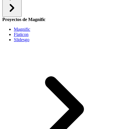
Proyectos de Magnific
Magnific
Flaticon
Slidesgo