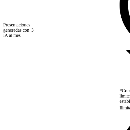
Presentaciones
generadas con
3
IA al mes
*Como
límit
estab
Ilimi