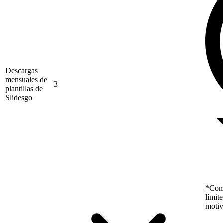
Descargas
mensuales de
3
plantillas de
Slidesgo
*Como
límit
motiv