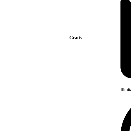
Gratis
Ilimi