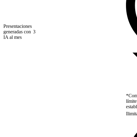
Presentaciones
generadas con
3
IA al mes
*Como
límit
estab
Ilimi