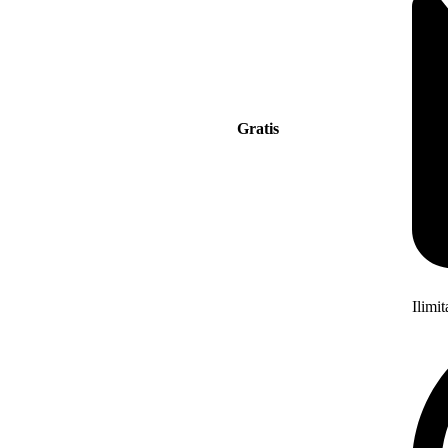
Gratis
Ilimi