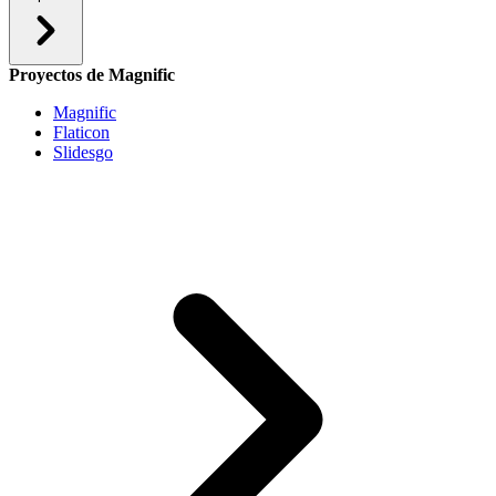
Proyectos de Magnific
Magnific
Flaticon
Slidesgo