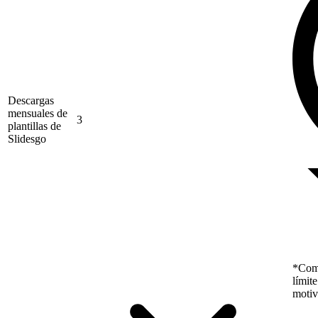
Descargas
mensuales de
3
plantillas de
Slidesgo
*Como
límit
motiv