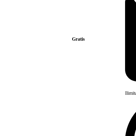
Gratis
Ilimi