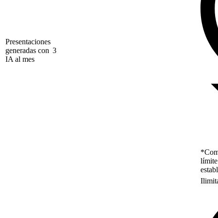
Presentaciones
generadas con
3
IA al mes
*Como
límit
estab
Ilimi