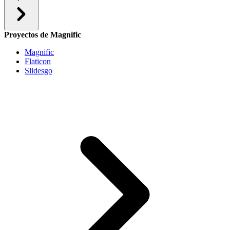
Proyectos de Magnific
Magnific
Flaticon
Slidesgo