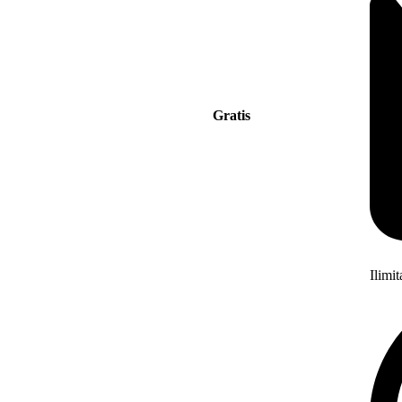
Gratis
Ilimi