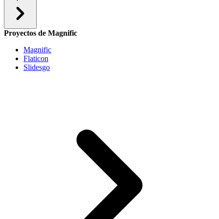
Proyectos de Magnific
Magnific
Flaticon
Slidesgo