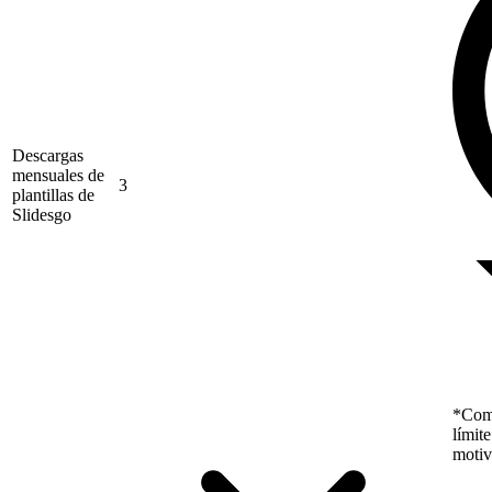
Descargas
mensuales de
3
plantillas de
Slidesgo
*Como
límit
motiv