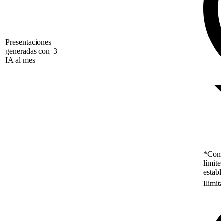
Presentaciones
generadas con
3
IA al mes
*Como
límit
estab
Ilimi