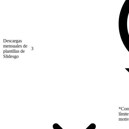
Descargas
mensuales de
3
plantillas de
Slidesgo
*Como
límit
motiv