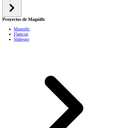
Proyectos de Magnific
Magnific
Flaticon
Slidesgo