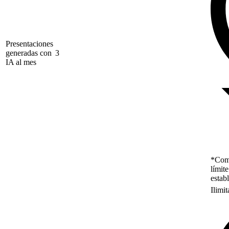
Presentaciones
generadas con
3
IA al mes
*Como
límit
estab
Ilimi