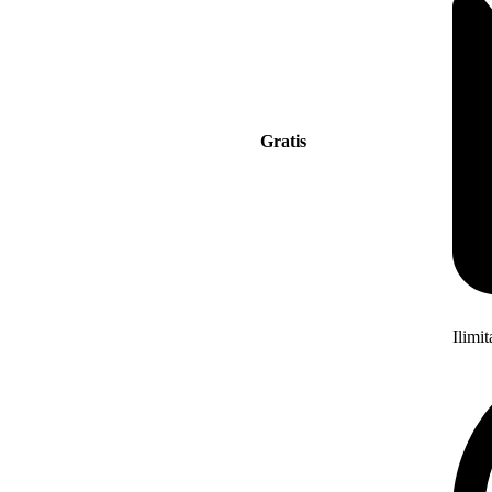
Gratis
Ilimi