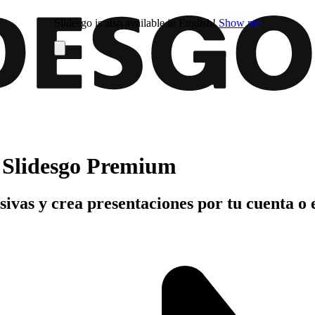
Slidesgo is also available in English!
Show me
n Slidesgo Premium
usivas y crea presentaciones por tu cuenta o 