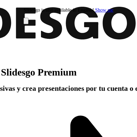
Slidesgo is also available in English!
Show me
n Slidesgo Premium
usivas y crea presentaciones por tu cuenta o 