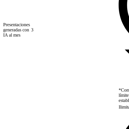
Presentaciones
generadas con
3
IA al mes
*Como
límit
estab
Ilimi