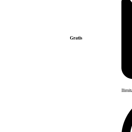
Gratis
Ilimi