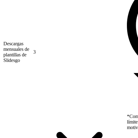
Descargas
mensuales de
3
plantillas de
Slidesgo
*Como
límit
motiv