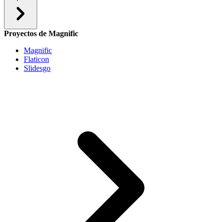
Proyectos de Magnific
Magnific
Flaticon
Slidesgo