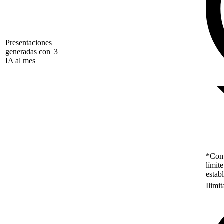
Presentaciones
generadas con
3
IA al mes
*Como
límit
estab
Ilimi