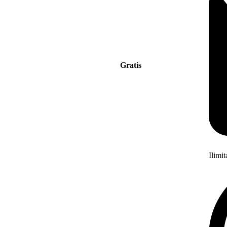
Gratis
Ilimi