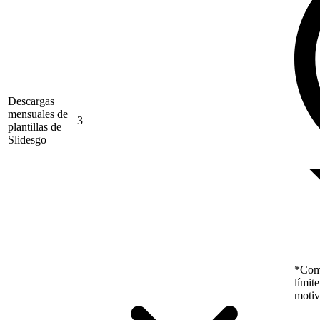
Descargas
mensuales de
3
plantillas de
Slidesgo
*Como
límit
motiv