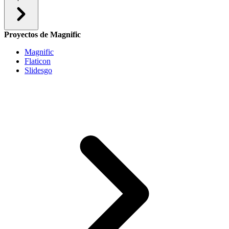
Proyectos de Magnific
Magnific
Flaticon
Slidesgo