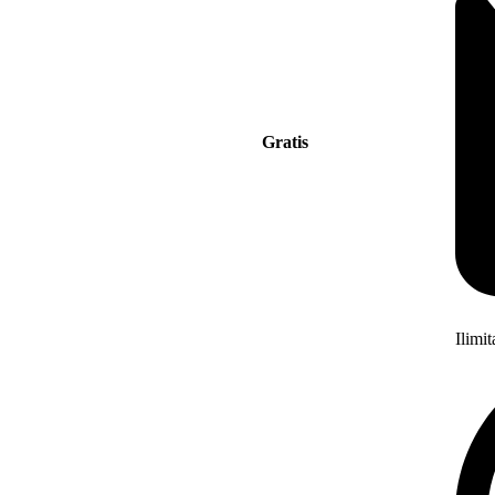
Gratis
Ilimi