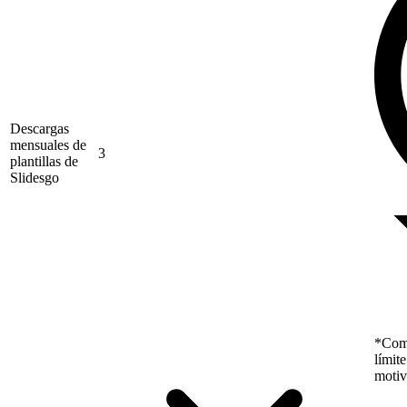
Descargas
mensuales de
3
plantillas de
Slidesgo
*Como
límit
motiv