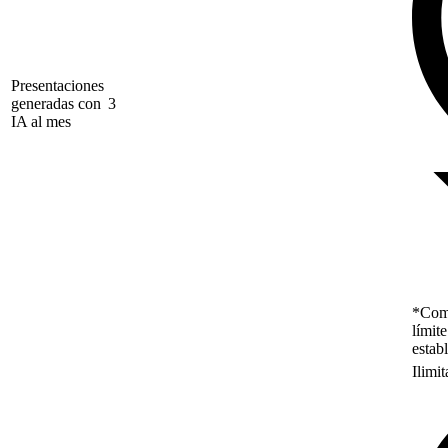
Presentaciones
generadas con
3
IA al mes
*Como
límit
estab
Ilimi