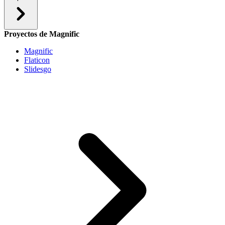
Proyectos de Magnific
Magnific
Flaticon
Slidesgo