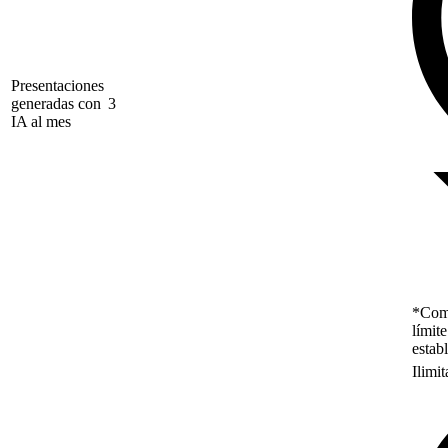
Presentaciones
generadas con
3
IA al mes
*Como
límit
estab
Ilimi