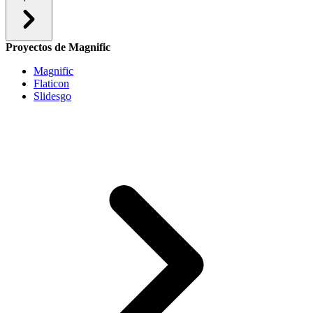
Proyectos de Magnific
Magnific
Flaticon
Slidesgo