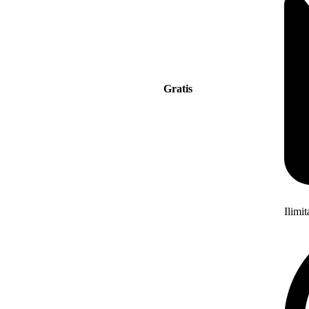
Gratis
Ilimi