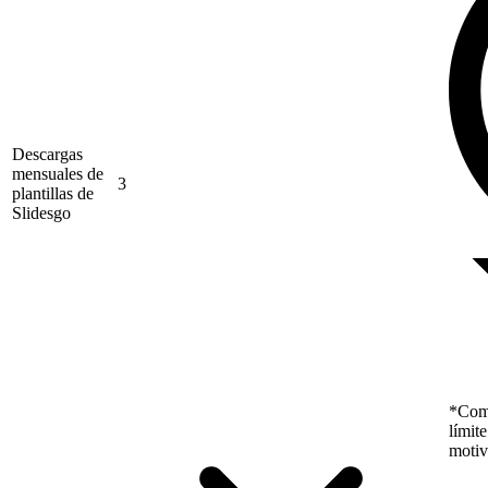
Descargas
mensuales de
3
plantillas de
Slidesgo
*Como
límit
motiv