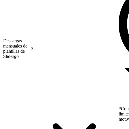
Descargas
mensuales de
3
plantillas de
Slidesgo
*Como
límit
motiv