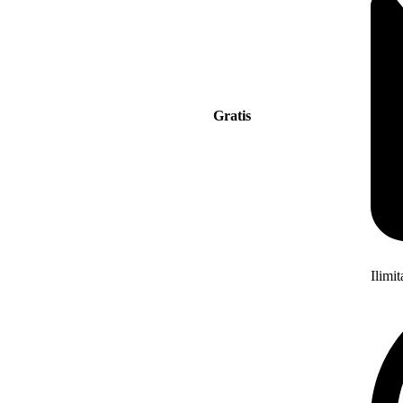
Gratis
Ilimi