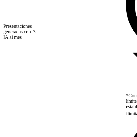
Presentaciones
generadas con
3
IA al mes
*Como
límit
estab
Ilimi