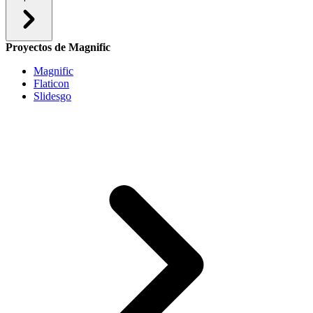
Proyectos de Magnific
Magnific
Flaticon
Slidesgo