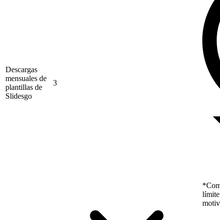
Descargas
mensuales de
3
plantillas de
Slidesgo
*Como
límit
motiv