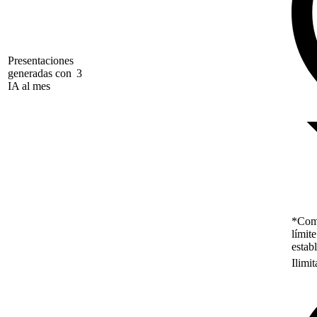
Presentaciones
generadas con
3
IA al mes
*Como
límit
estab
Ilimi