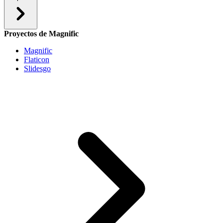
Proyectos de Magnific
Magnific
Flaticon
Slidesgo