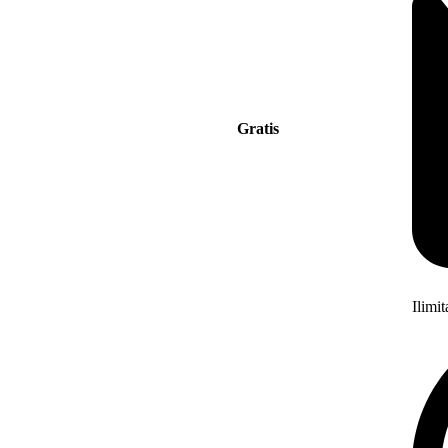
Gratis
Ilimi