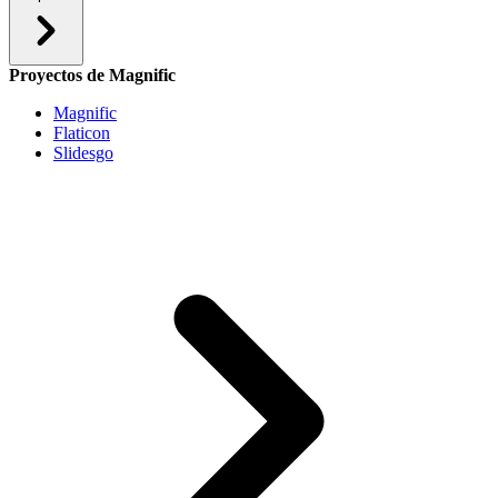
Proyectos de Magnific
Magnific
Flaticon
Slidesgo