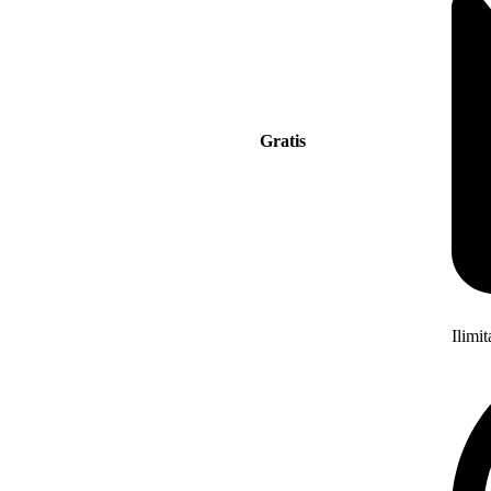
Gratis
Ilimi