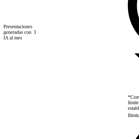
Presentaciones
generadas con
3
IA al mes
*Como
límit
estab
Ilimi