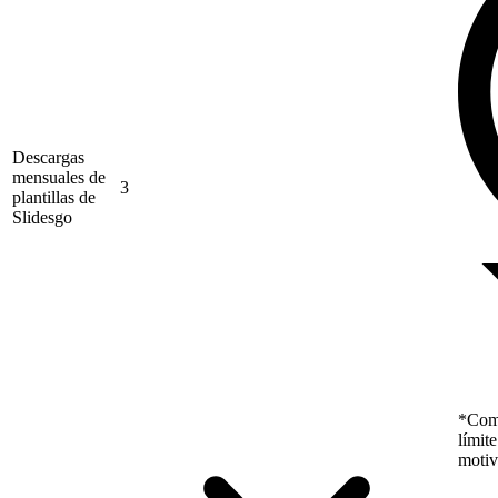
Descargas
mensuales de
3
plantillas de
Slidesgo
*Como
límit
motiv