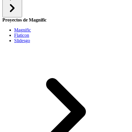
Proyectos de Magnific
Magnific
Flaticon
Slidesgo