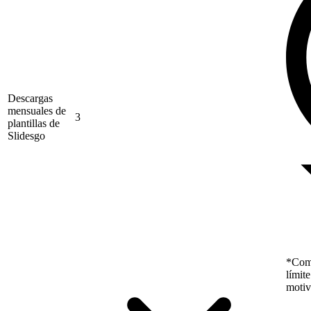
Descargas
mensuales de
3
plantillas de
Slidesgo
*Como
límit
motiv