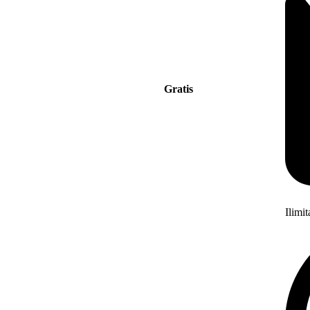
Gratis
Ilimi