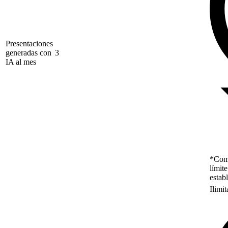
Presentaciones
generadas con
3
IA al mes
*Como
límit
estab
Ilimi