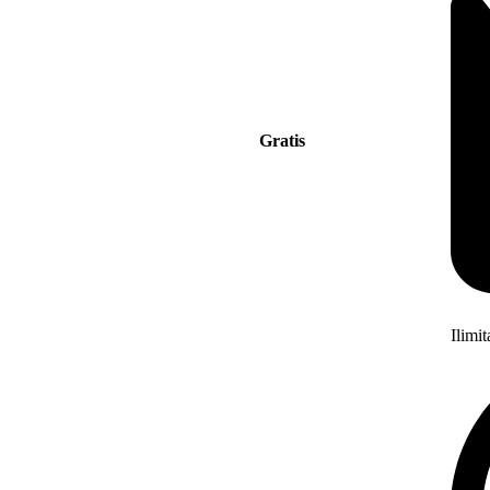
Gratis
Ilimi