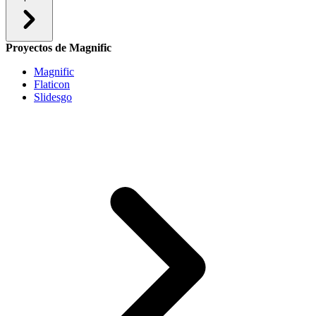
Proyectos de Magnific
Magnific
Flaticon
Slidesgo