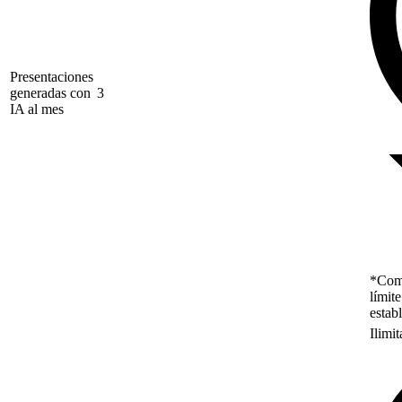
Presentaciones
generadas con
3
IA al mes
*Como
límit
estab
Ilimi