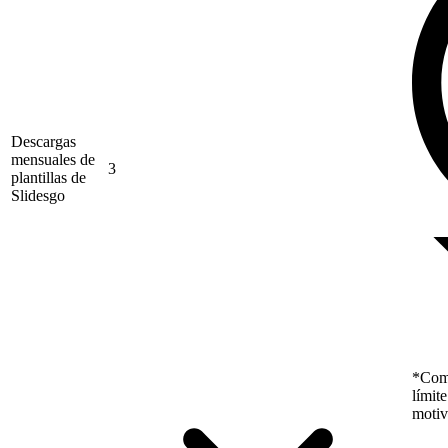
Descargas
mensuales de
3
plantillas de
Slidesgo
*Como
límit
motiv