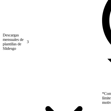
Descargas
mensuales de
3
plantillas de
Slidesgo
*Como
límit
motiv