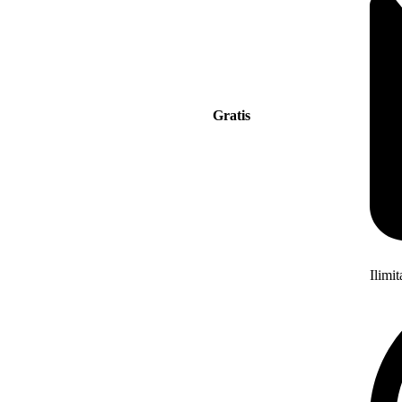
Gratis
Ilimi