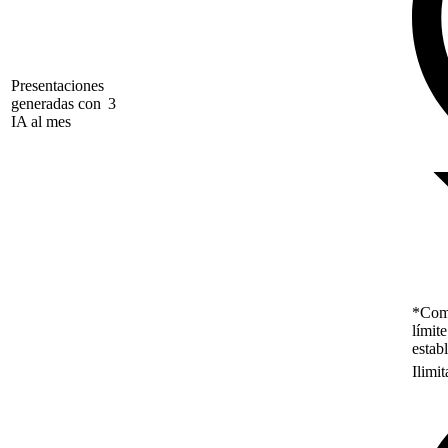
Presentaciones
generadas con
3
IA al mes
*Como
límit
estab
Ilimi