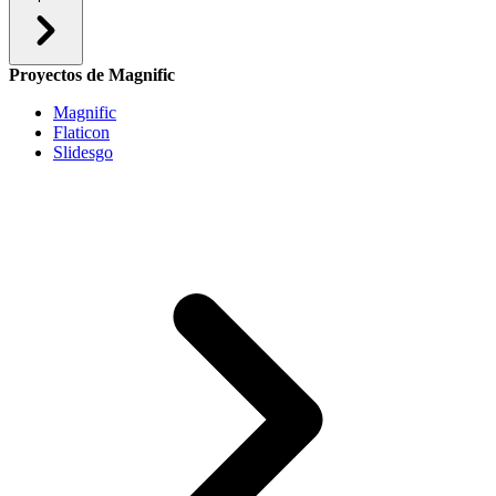
Proyectos de Magnific
Magnific
Flaticon
Slidesgo