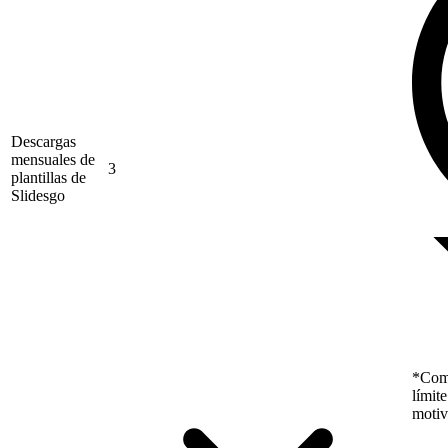
Descargas
mensuales de
3
plantillas de
Slidesgo
*Como
límit
motiv