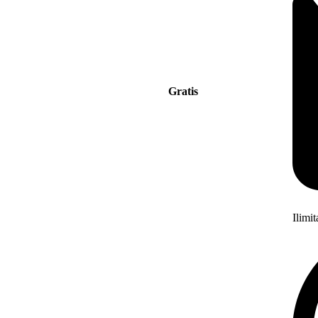
Gratis
Ilimi