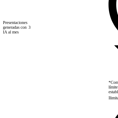
Presentaciones
generadas con
3
IA al mes
*Como
límit
estab
Ilimi