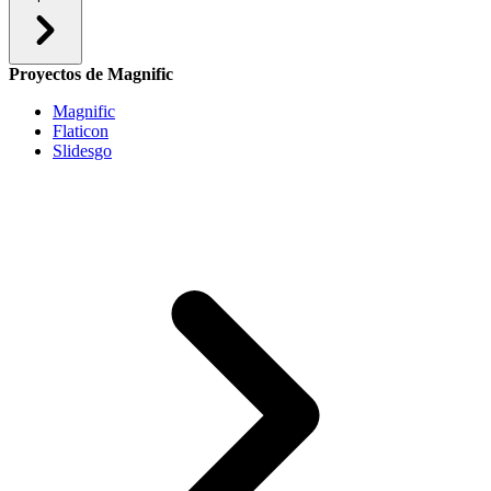
Proyectos de Magnific
Magnific
Flaticon
Slidesgo