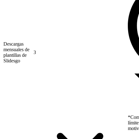
Descargas
mensuales de
3
plantillas de
Slidesgo
*Como
límit
motiv