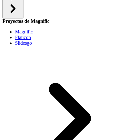
Proyectos de Magnific
Magnific
Flaticon
Slidesgo