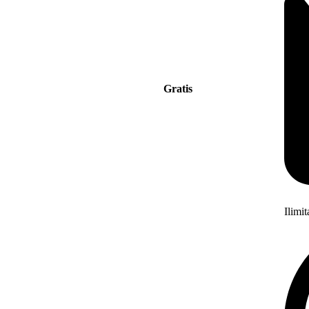
Gratis
Ilimi