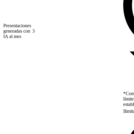
Presentaciones
generadas con
3
IA al mes
*Como
límit
estab
Ilimi