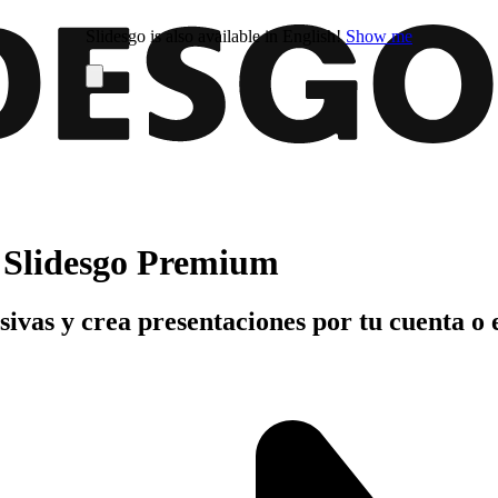
Slidesgo is also available in English!
Show me
n Slidesgo Premium
usivas y crea presentaciones por tu cuenta o 