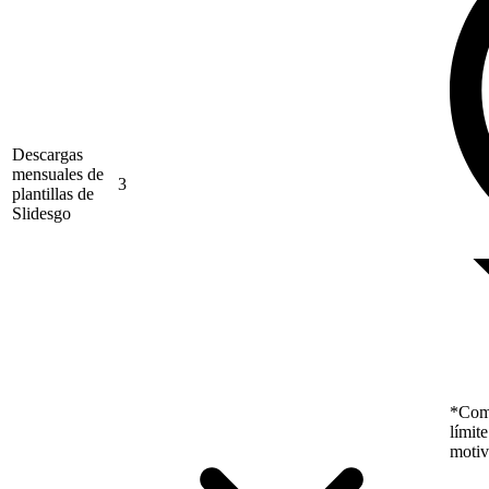
Descargas
mensuales de
3
plantillas de
Slidesgo
*Como
límit
motiv