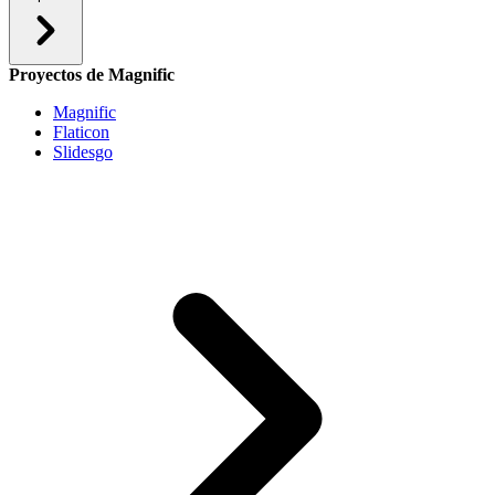
Proyectos de Magnific
Magnific
Flaticon
Slidesgo