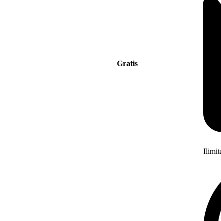
Gratis
Ilimi