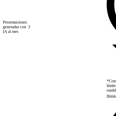
Presentaciones
generadas con
3
IA al mes
*Como
límit
estab
Ilimi