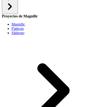
Proyectos de Magnific
Magnific
Flaticon
Slidesgo