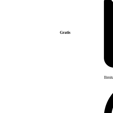
Gratis
Ilimi