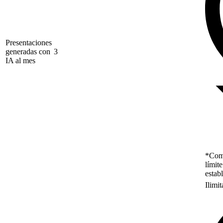
Presentaciones
generadas con
3
IA al mes
*Como
límit
estab
Ilimi