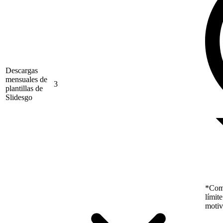
Descargas
mensuales de
3
plantillas de
Slidesgo
*Como
límit
motiv