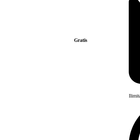
Gratis
Ilimi