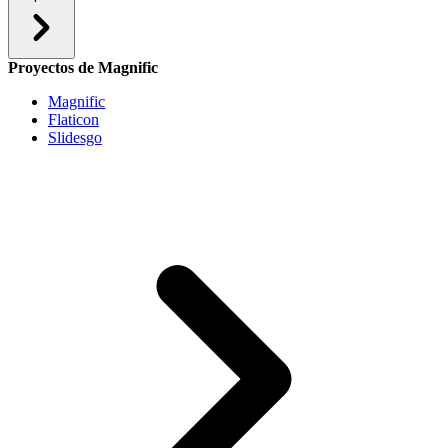
Proyectos de Magnific
Magnific
Flaticon
Slidesgo