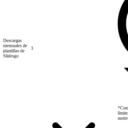
Descargas
mensuales de
3
plantillas de
Slidesgo
*Como
límit
motiv