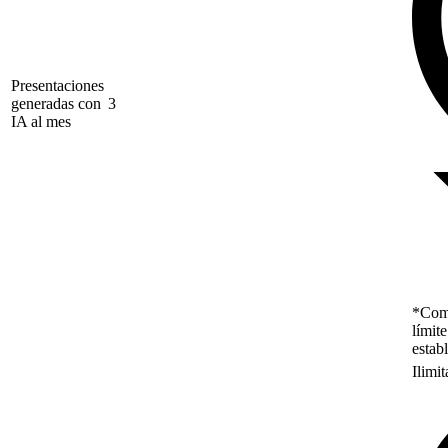
Presentaciones
generadas con
3
IA al mes
*Como
límit
estab
Ilimi