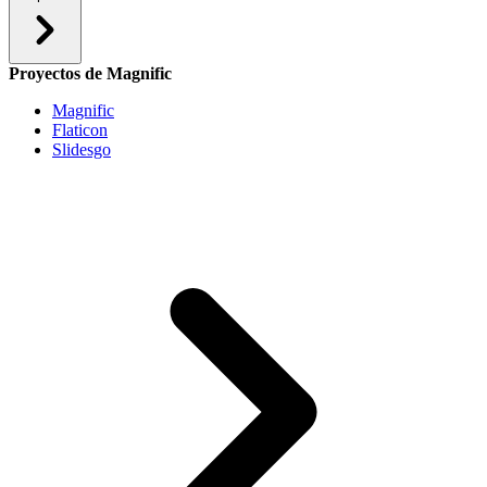
Proyectos de Magnific
Magnific
Flaticon
Slidesgo