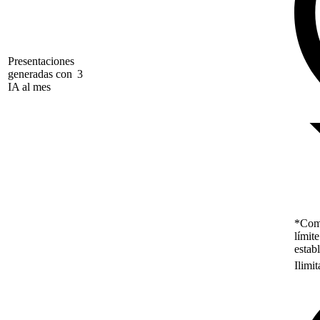
Presentaciones
generadas con
3
IA al mes
*Como
límit
estab
Ilimi