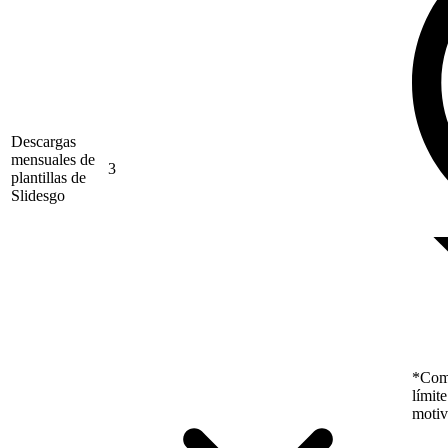
Descargas
mensuales de
3
plantillas de
Slidesgo
*Como
límit
motiv