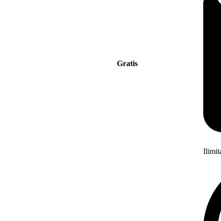
Gratis
Ilimi