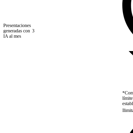
Presentaciones
generadas con
3
IA al mes
*Como
límit
estab
Ilimi