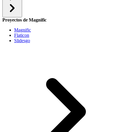
Proyectos de Magnific
Magnific
Flaticon
Slidesgo