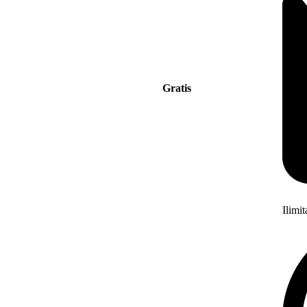
Gratis
Ilimi