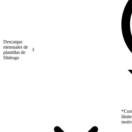
Descargas
mensuales de
3
plantillas de
Slidesgo
*Como
límit
motiv