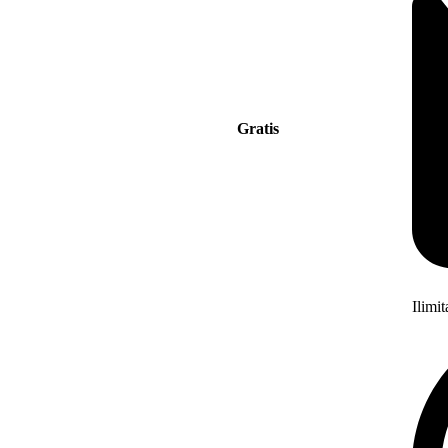
Gratis
Ilimi