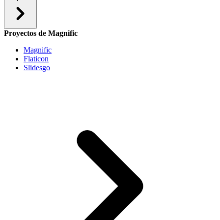
Proyectos de Magnific
Magnific
Flaticon
Slidesgo