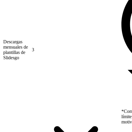
Descargas
mensuales de
3
plantillas de
Slidesgo
*Como
límit
motiv