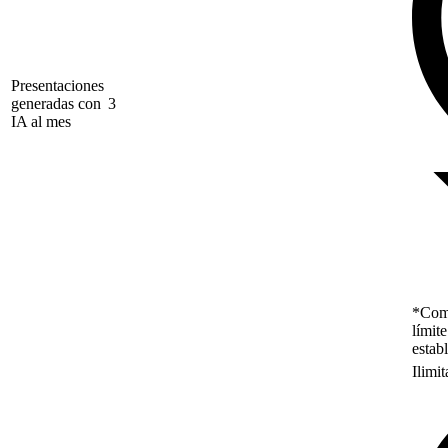
Presentaciones
generadas con
3
IA al mes
*Como
límit
estab
Ilimi