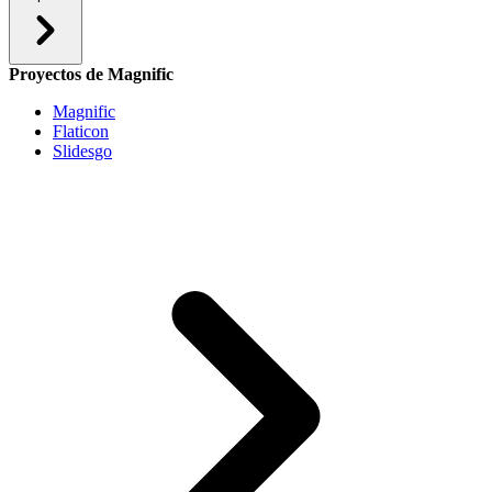
Proyectos de Magnific
Magnific
Flaticon
Slidesgo