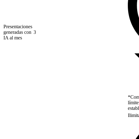
Presentaciones
generadas con
3
IA al mes
*Como
límit
estab
Ilimi