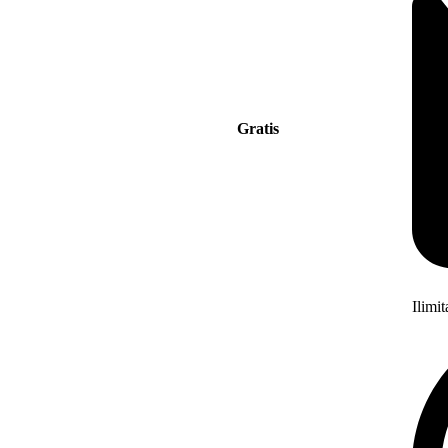
Gratis
Ilimi