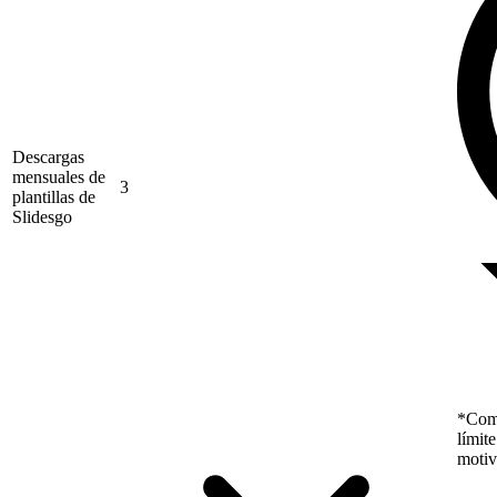
Descargas
mensuales de
3
plantillas de
Slidesgo
*Como
límit
motiv