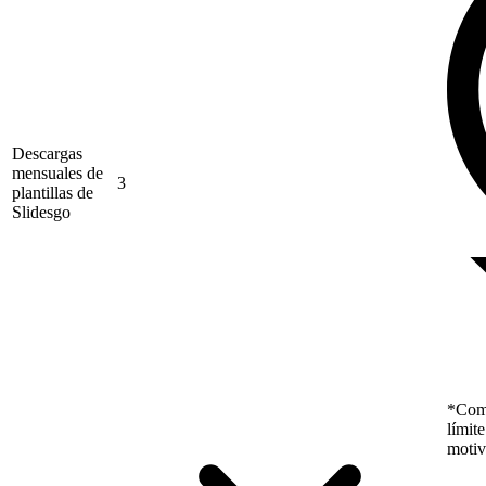
Descargas
mensuales de
3
plantillas de
Slidesgo
*Como
límit
motiv