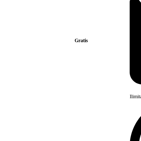
Gratis
Ilimi