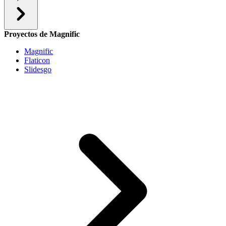
Proyectos de Magnific
Magnific
Flaticon
Slidesgo