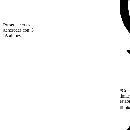
Presentaciones
generadas con
3
IA al mes
*Como
límit
estab
Ilimi