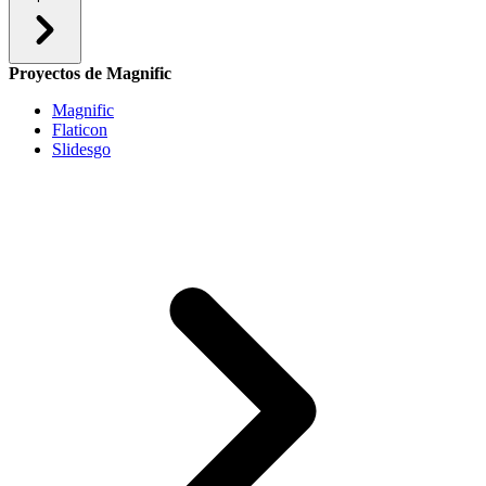
Proyectos de Magnific
Magnific
Flaticon
Slidesgo