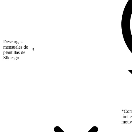
Descargas
mensuales de
3
plantillas de
Slidesgo
*Como
límit
motiv