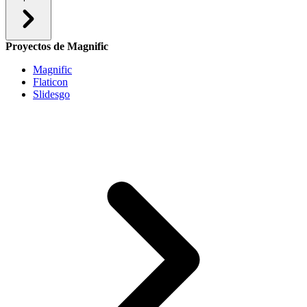
Proyectos de Magnific
Magnific
Flaticon
Slidesgo