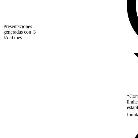
Presentaciones
generadas con
3
IA al mes
*Como
límit
estab
Ilimi