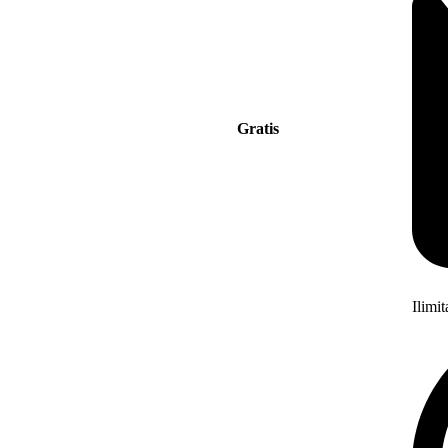
Gratis
Ilimi